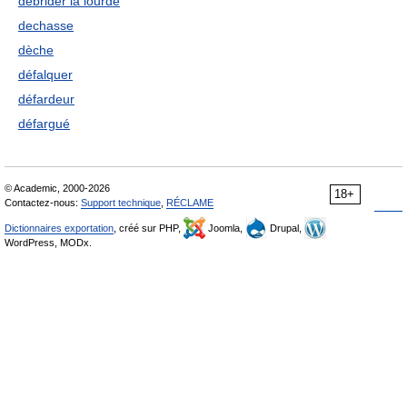
débrider la lourde
dechasse
dèche
défalquer
défardeur
défargué
© Academic, 2000-2026
18+
Contactez-nous:
Support technique
,
RÉCLAME
Dictionnaires exportation
, créé sur PHP,
Joomla,
Drupal,
WordPress, MODx.